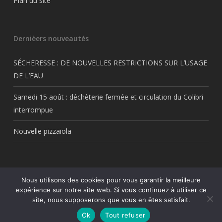
Plan du site
Dernièers nouveautés
SÉCHERESSE : DE NOUVELLES RESTRICTIONS SUR L’USAGE
DE L’EAU
Samedi 15 août : déchèterie fermée et circulation du Colibri
interrompue
Nouvelle pizzaiola
Nous utilisons des cookies pour vous garantir la meilleure
© 2026 Thil.fr. Tous droits réservés Thil.fr. Une création
My Freelance
expérience sur notre site web. Si vous continuez à utiliser ce
Rocks
site, nous supposerons que vous en êtes satisfait.
facebook
RSS
Ok
Tout refuser