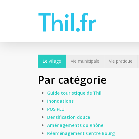
Skip
Thil.fr
to
main
content
Le village
Vie municipale
Vie pratique
Par catégorie
Guide touristique de Thil
Inondations
POS PLU
Densification douce
Aménagements du Rhône
Réaménagement Centre Bourg