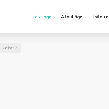
Le village
A tout âge
Thil au 
Vie locale