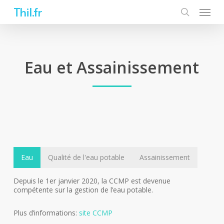
Skip
Thil.fr
to
main
content
Eau et Assainissement
Eau
Qualité de l'eau potable
Assainissement
Depuis le 1er janvier 2020, la CCMP est devenue
compétente sur la gestion de l’eau potable.
Plus d’informations:
site CCMP