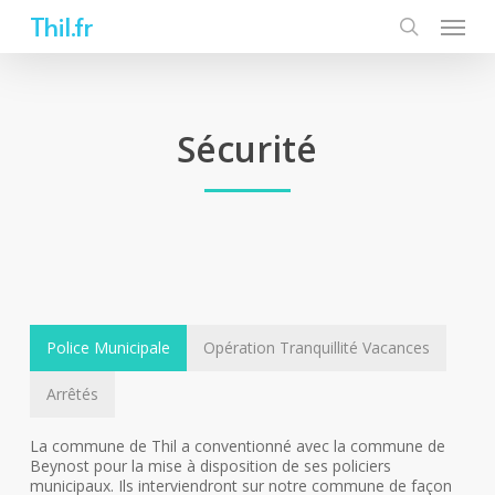
Skip
Thil.fr
to
main
content
Sécurité
Police Municipale
Opération Tranquillité Vacances
Arrêtés
La commune de Thil a conventionné avec la commune de
Beynost pour la mise à disposition de ses policiers
municipaux. Ils interviendront sur notre commune de façon