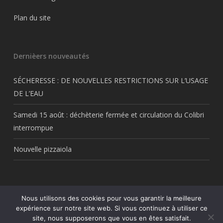
Plan du site
Dernièers nouveautés
SÉCHERESSE : DE NOUVELLES RESTRICTIONS SUR L’USAGE
DE L’EAU
Samedi 15 août : déchèterie fermée et circulation du Colibri
interrompue
Nouvelle pizzaiola
Nous utilisons des cookies pour vous garantir la meilleure
© 2026 Thil.fr. Tous droits réservés Thil.fr. Une création
My Freelance
expérience sur notre site web. Si vous continuez à utiliser ce
Rocks
site, nous supposerons que vous en êtes satisfait.