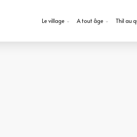
Le village
A tout âge
Thil au 