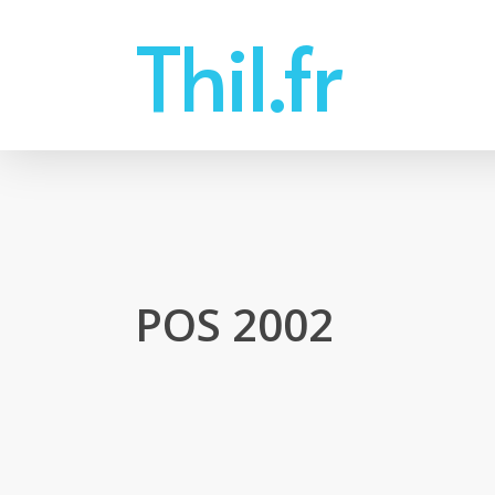
Skip
Thil.fr
to
main
content
POS 2002