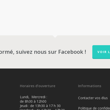
formé, suivez nous sur Facebook !
VOIR 
Horaires d’ouverture
Informations
Lundi, Mercredi :
Contacter vos élus
de 8h30 à 12h00
Jeudi : de 13h30 à 17 h 30
Politique de confiden