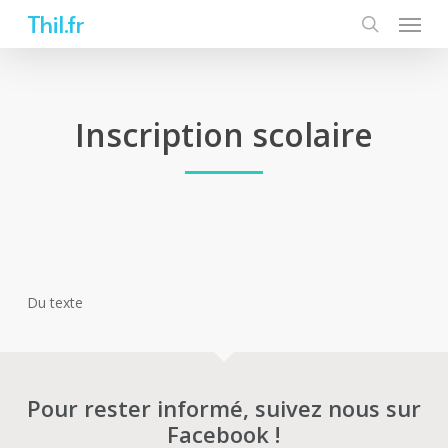
Skip
Thil.fr
to
main
content
Inscription scolaire
Du texte
Pour rester informé, suivez nous sur
Facebook !