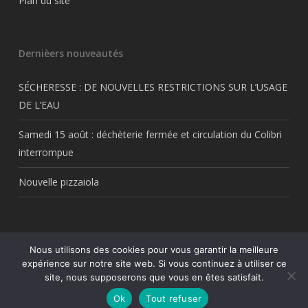
Plan du site
Dernièers nouveautés
SÉCHERESSE : DE NOUVELLES RESTRICTIONS SUR L’USAGE
DE L’EAU
Samedi 15 août : déchèterie fermée et circulation du Colibri
interrompue
Nouvelle pizzaiola
Nous utilisons des cookies pour vous garantir la meilleure
© 2026 Thil.fr. Tous droits réservés Thil.fr. Une création
My Freelance
expérience sur notre site web. Si vous continuez à utiliser ce
Rocks
site, nous supposerons que vous en êtes satisfait.
facebook
RSS
Ok
Tout refuser