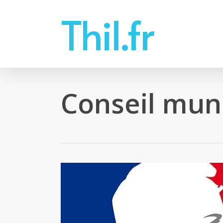
Skip
Thil.fr
to
main
content
Conseil muni