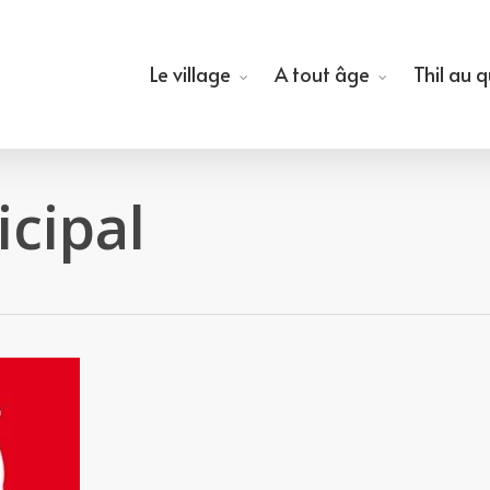
Le village
A tout âge
Thil au 
cipal