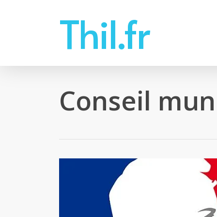
Skip
Thil.fr
to
main
content
Conseil muni