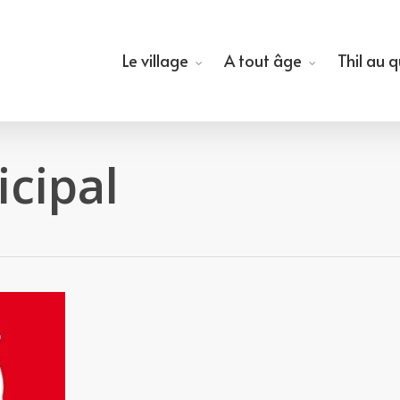
Le village
A tout âge
Thil au 
cipal