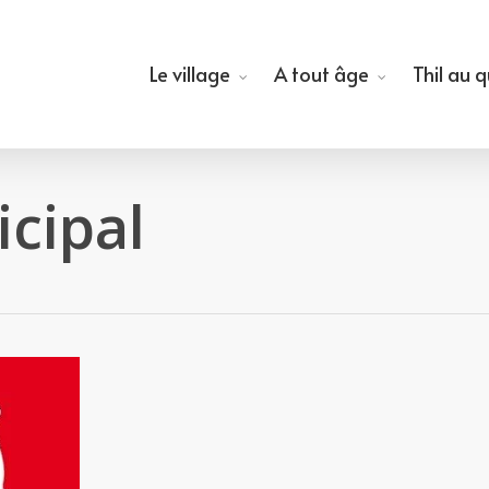
Le village
A tout âge
Thil au 
cipal