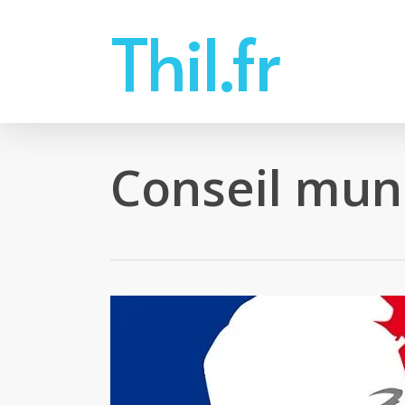
Skip
Thil.fr
to
main
content
Conseil muni