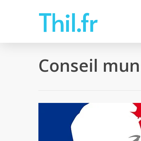
Skip
Thil.fr
to
main
content
Conseil muni