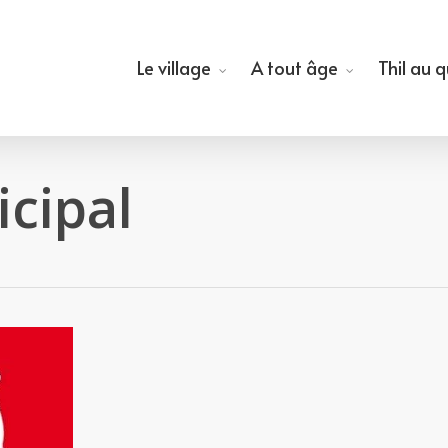
Le village
A tout âge
Thil au 
cipal