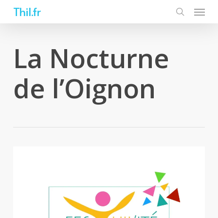
Skip
Thil.fr
to
main
content
La Nocturne
de l’Oignon