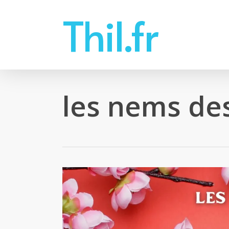
Skip
Thil.fr
to
main
content
les nems de