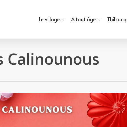
Le village
A tout âge
Thil au 
s Calinounous