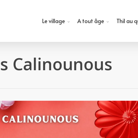
Le village
A tout âge
Thil au 
s Calinounous