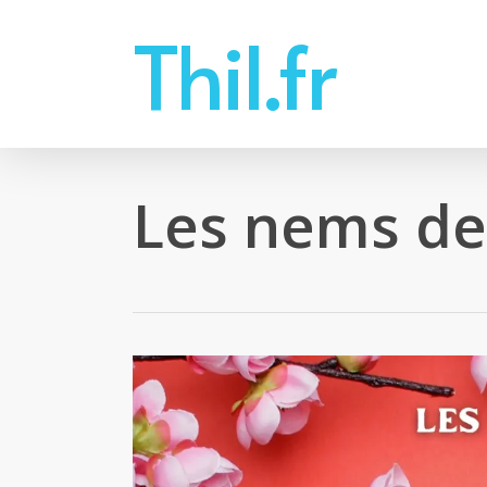
Skip
Thil.fr
to
main
content
Les nems de