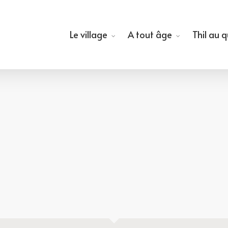
Le village
A tout âge
Thil au 