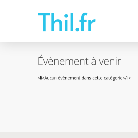
Skip
Thil.fr
to
main
content
Évènement à venir
<li>Aucun évènement dans cette catégorie</li>