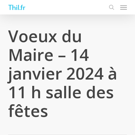
Skip
Thil.fr
to
main
content
Voeux du
Maire – 14
janvier 2024 à
11 h salle des
fêtes