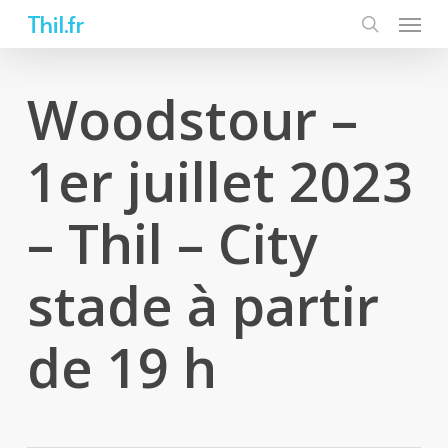
Skip
Thil.fr
to
main
content
Woodstour –
1er juillet 2023
– Thil – City
stade à partir
de 19 h