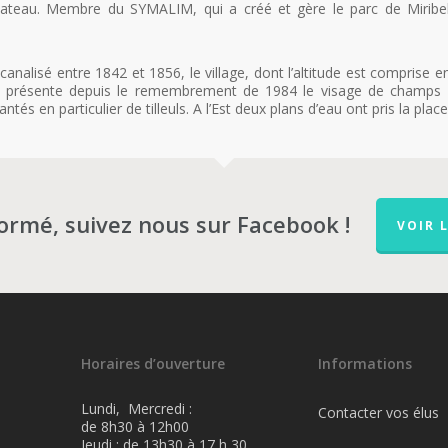
eau. Membre du SYMALIM, qui a créé et gère le parc de Miribel-
 canalisé entre 1842 et 1856, le village, dont l’altitude est compris
 présente depuis le remembrement de 1984 le visage de champs ou
és en particulier de tilleuls. A l’Est deux plans d’eau ont pris la plac
formé, suivez nous sur Facebook !
VOIR 
Horaires d’ouverture
Informations
Lundi, Mercredi :
Contacter vos élus
de 8h30 à 12h00
Jeudi : de 13h30 à 17 h 30