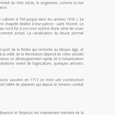
itié du XIVe siècle, la seigneurie, comme la rive
ance.
ante cultivée à Thil jusque dans les années 1930 ). Sa
ne chapelle dédiée à leur patron : saint Florent. Le
us au nord fut à son tour victime d’une série de crues
acement actuel. La canalisation du fleuve permet
 son port de la Riotte qui remonte au Moyen âge, et
 la veille de la Révolution dépend de cette activité
ence un développement rapide lié à l’urbanisation
tations vivent de l’agriculture, quelques artisans.
maisons sauvées en 1717 on note une construction
nt l’allée de platanes qui depuis la Sereine conduit
de Beynost et Beynost est maintenant membre de la