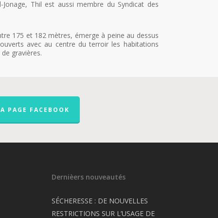
Jonage, Thil est aussi membre du Syndicat des
e entre 175 et 182 mètres, émerge à peine au dessus
verts avec au centre du terroir les habitations
e de gravières.
LA PAGE FACEBOOK
Dernièers nouveautés
SÉCHERESSE : DE NOUVELLES
RESTRICTIONS SUR L’USAGE DE