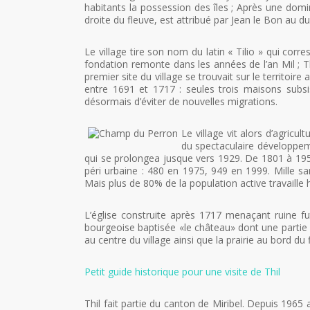
habitants la possession des îles ; Après une dom
droite du fleuve, est attribué par Jean le Bon au 
Le village tire son nom du latin « Tilio » qui corres
fondation remonte dans les années de l’an Mil ; Thi
premier site du village se trouvait sur le territoire
entre 1691 et 1717 : seules trois maisons subsi
désormais d’éviter de nouvelles migrations.
Le village vit alors d’agricu
du spectaculaire développemen
qui se prolongea jusque vers 1929. De 1801 à 195
péri urbaine : 480 en 1975, 949 en 1999. Mille san
Mais plus de 80% de la population active travaille h
L’église construite après 1717 menaçant ruine f
bourgeoise baptisée «le château» dont une partie da
au centre du village ainsi que la prairie au bord d
Petit guide historique pour une visite de Thil
Thil fait partie du canton de Miribel. Depuis 19