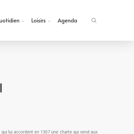
quotidien
Loisirs
Agenda
search
l
jeu qui lui accordent en 1307 une charte qui vend aux