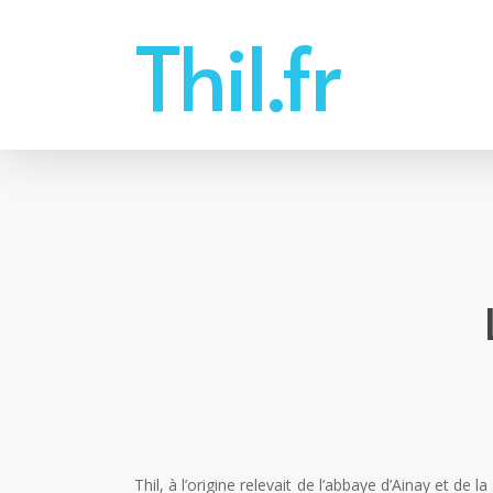
Skip
Thil.fr
to
main
content
Thil, à l’origine relevait de l’abbaye d’Ainay et de