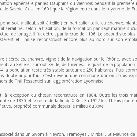
ination éphémère par les Dauphins du Viennois pendant la première mo
duc de Savoie. C’est en 1601 que la région entre dans le royaume de Fr
pond soit à tilleul, soit à teille ( en particulier teille du chanvre, pl
l serait né, selon la tradition, de la fondation par sept mariniers d’u
 actuel de Jonage. Il fut détruit par la crue de 1196. Le second site pl
stèrent et Thil se reconstruisit encore plus au nord sur son empl
lture ( céréales, chanvre, vigne ) de la navigation sur le Rhône, avec
t, au XVIIe et surtout XVIIIe, de tuileries. Le quart de la population à
4 la population reste très stable autour de 250 habitants. Puis comm
s doute aujourd’hui. C’est devenu une commune dortoir : trois exploi
ors de Thil, l’essentiel sur l’agglomération Lyonnaise.
ut, à l’exception du chœur, reconstruite en 1884. Outre les trois 
te de 1830 et le reste de la fin du XIXe . En 1927 les Thilois plantère
u fleuve, propriété communale depuis le milieu du XIXe.
65 associé dans un Sivom à Neyron, Tramoyes , Miribel , St Maurice 