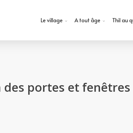
Le village
A tout âge
Thil au 
 des portes et fenêtres 