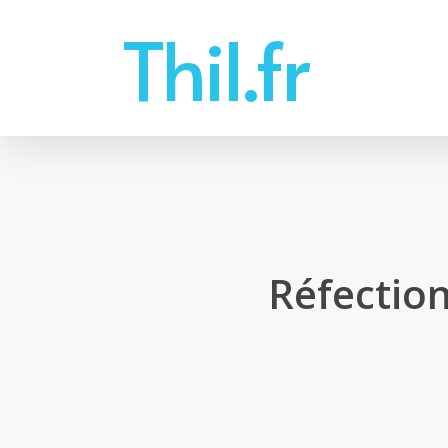
Skip
Thil.fr
to
main
content
Réfection