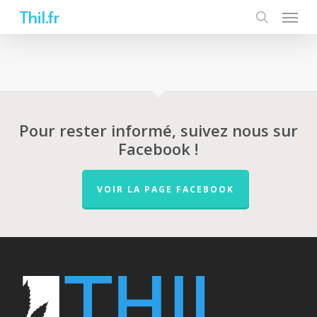
Skip
Thil.fr
to
main
content
Pour rester informé, suivez nous sur
Facebook !
VOIR LA PAGE FACEBOOK