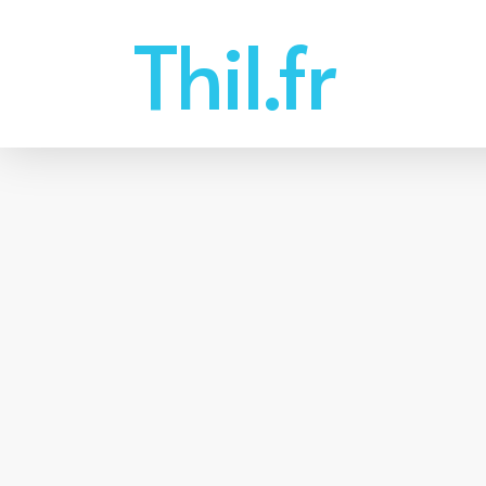
Skip
Thil.fr
to
main
content