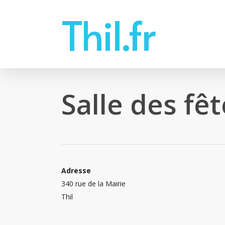
Skip
Thil.fr
to
main
content
Salle des fê
Adresse
340 rue de la Mairie
Thil