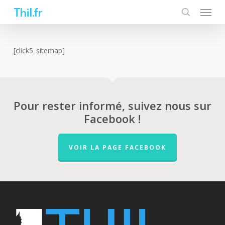
Skip
Thil.fr
to
main
content
[click5_sitemap]
Pour rester informé, suivez nous sur
Facebook !
VOIR LA PAGE FACEBOOK