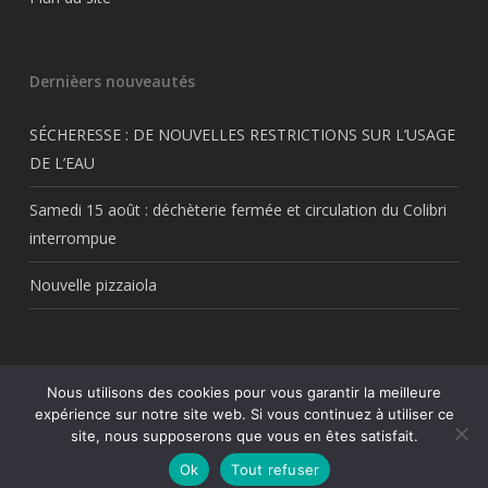
Dernièers nouveautés
SÉCHERESSE : DE NOUVELLES RESTRICTIONS SUR L’USAGE
DE L’EAU
Samedi 15 août : déchèterie fermée et circulation du Colibri
interrompue
Nouvelle pizzaiola
Nous utilisons des cookies pour vous garantir la meilleure
© 2026 Thil.fr. Tous droits réservés Thil.fr. Une création
My Freelance
expérience sur notre site web. Si vous continuez à utiliser ce
Rocks
site, nous supposerons que vous en êtes satisfait.
facebook
RSS
Ok
Tout refuser