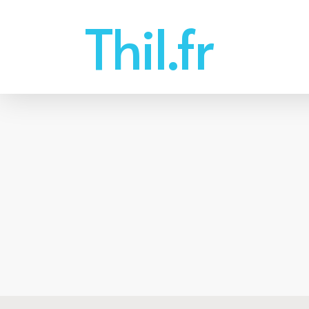
Skip
Thil.fr
to
main
content