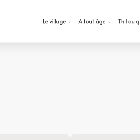
Le village
A tout âge
Thil au 