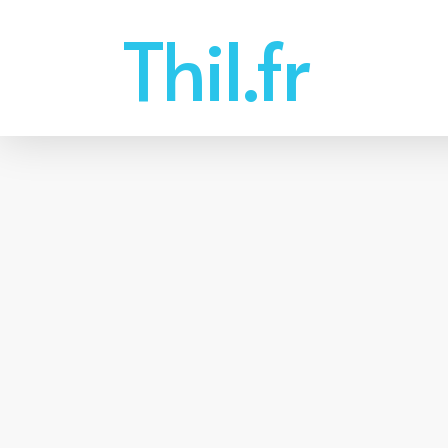
Skip
Thil.fr
to
main
content