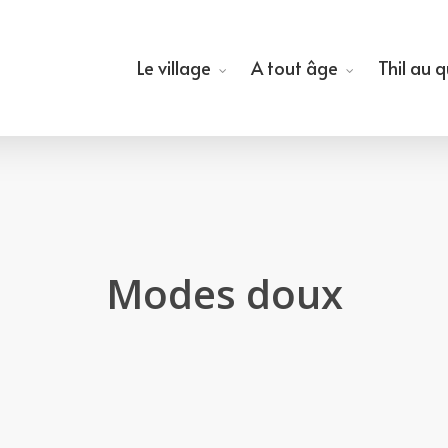
Le village
A tout âge
Thil au 
Modes doux