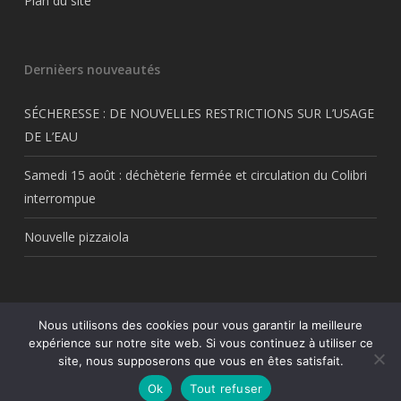
Plan du site
Dernièers nouveautés
SÉCHERESSE : DE NOUVELLES RESTRICTIONS SUR L’USAGE
DE L’EAU
Samedi 15 août : déchèterie fermée et circulation du Colibri
interrompue
Nouvelle pizzaiola
Nous utilisons des cookies pour vous garantir la meilleure
© 2026 Thil.fr. Tous droits réservés Thil.fr. Une création
My Freelance
expérience sur notre site web. Si vous continuez à utiliser ce
Rocks
site, nous supposerons que vous en êtes satisfait.
facebook
RSS
Ok
Tout refuser