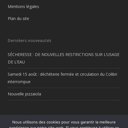
Mentions légales
Plan du site
Dernièers nouveautés
SÉCHERESSE : DE NOUVELLES RESTRICTIONS SUR L’USAGE
DE L’EAU
Samedi 15 août : déchèterie fermée et circulation du Colibri
interrompue
Nouvelle pizzaiola
Nous utilisons des cookies pour vous garantir la meilleure
© 2026 Thil.fr. Tous droits réservés Thil.fr. Une création
My Freelance
expérience sur notre site web. Si vous continuez à utiliser ce