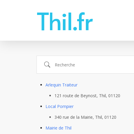
Skip
Thil.fr
to
main
content
Recherche
Arlequin Traiteur
121 route de Beynost, Thil, 01120
Local Pompier
340 rue de la Mairie, Thil, 01120
Mairie de Thil