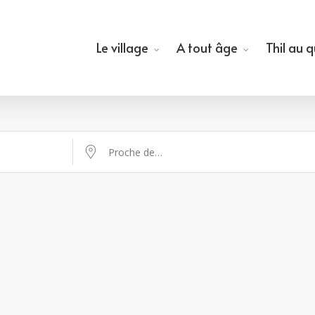
Le village
A tout âge
Thil au 
Proche de…