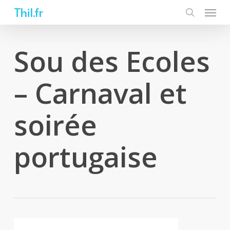
Skip
Thil.fr
to
main
content
Sou des Ecoles
– Carnaval et
soirée
portugaise