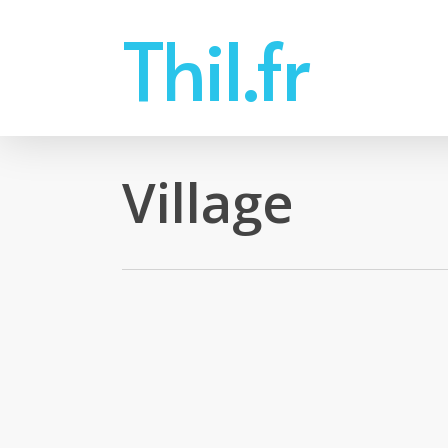
Skip
Thil.fr
to
main
content
Village