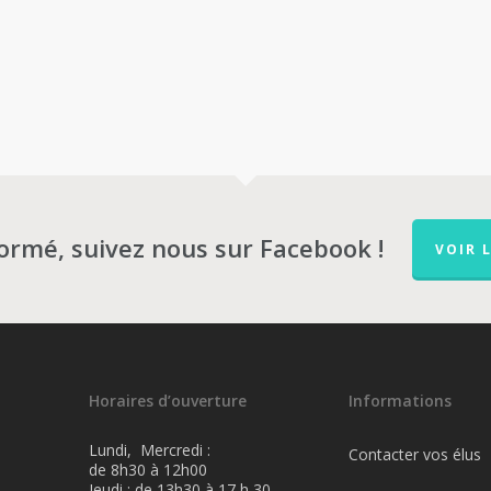
formé, suivez nous sur Facebook !
VOIR 
Horaires d’ouverture
Informations
Lundi, Mercredi :
Contacter vos élus
de 8h30 à 12h00
Jeudi : de 13h30 à 17 h 30