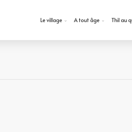
Le village
A tout âge
Thil au 