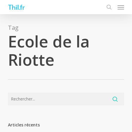
Skip
Thil.fr
to
main
content
Tag
Ecole de la
Riotte
Articles récents